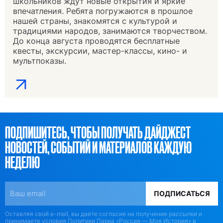
школьников ждут новые открытия и яркие
впечатления. Ребята погружаются в прошлое
нашей страны, знакомятся с культурой и
традициями народов, занимаются творчеством.
До конца августа проводятся бесплатные
квесты, экскурсии, мастер-классы, кино- и
мультпоказы.
ПОДПИШИТЕСЬ, ЧТОБЫ ПОЛУЧАТЬ ДАЙДЖЕСТ
НОВОСТЕЙ, СОБЫТИЙ И МАТЕРИАЛОВ КАЖДУЮ
НЕДЕЛЮ
ПОДПИСАТЬСЯ
Оставляя свой e-mail, вы даете согласие на получение рассылки и
принимаете
условия Политики Парка «Россия — Моя История» в