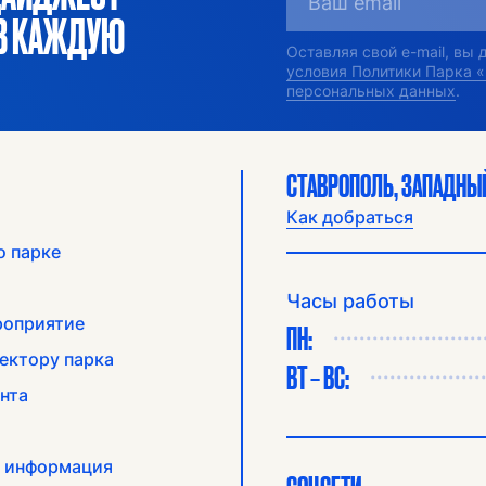
ОВ КАЖДУЮ
Оставляя свой e-mail, вы
условия Политики Парка 
персональных данных
.
СТАВРОПОЛЬ, ЗАПАДНЫЙ
Как добраться
о парке
Часы работы
роприятие
ПН:
ектору парка
ВТ – ВС:
нта
 информация