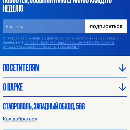
НЕДЕЛЮ
ПОДПИСАТЬСЯ
Оставляя свой e-mail, вы даете согласие на получение рассылки и
принимаете
условия Политики Парка «Россия — Моя История» в
отношении обработки персональных данных
.
ПОСЕТИТЕЛЯМ
О ПАРКЕ
СТАВРОПОЛЬ, ЗАПАДНЫЙ ОБХОД, 58В
Как добраться