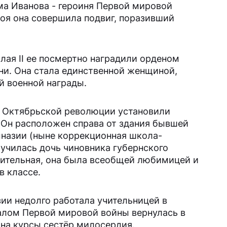
а Иванова - героиня Первой мировой
 боя она совершила подвиг, поразивший
лая II ее посмертно наградили орденом
ени. Она стала единственной женщиной,
й военной награды.
те Октябрьской революции установили
 Он расположен справа от здания бывшей
назии (ныне коррекционная школа-
 училась дочь чиновника губернского
щительная, она была всеобщей любимицей и
в классе.
ии недолго работала учительницей в
чалом Первой мировой войны вернулась в
 на курсы сестёр милосердия.