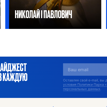
НИКОЛАЙ I ПАВЛОВИЧ
Император всероссийский с 1855
по 1881 гг.
ДАЙДЖЕСТ
ОВ КАЖДУЮ
Оставляя свой e-mail, вы
условия Политики Парка 
персональных данных
.