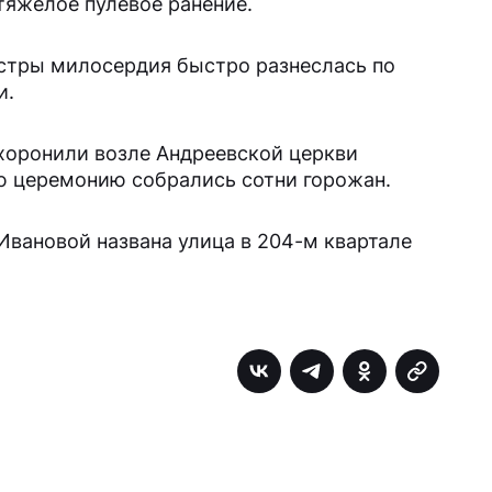
тяжелое пулевое ранение.
естры милосердия быстро разнеслась по
и.
НАЙТИ
хоронили возле Андреевской церкви
ю церемонию собрались сотни горожан.
вановой названа улица в 204-м квартале