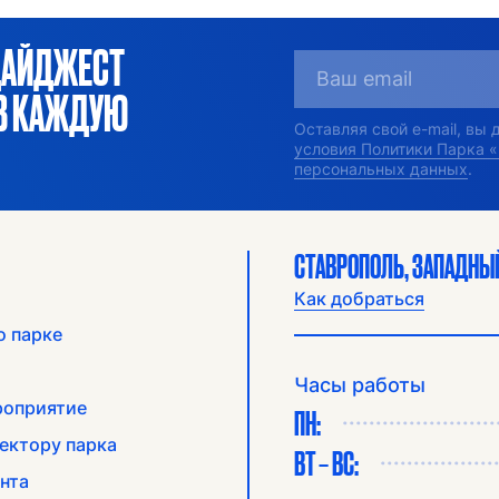
ДАЙДЖЕСТ
ОВ КАЖДУЮ
Оставляя свой e-mail, вы
условия Политики Парка 
персональных данных
.
СТАВРОПОЛЬ, ЗАПАДНЫЙ
Как добраться
о парке
Часы работы
роприятие
ПН:
ектору парка
ВТ – ВС:
нта