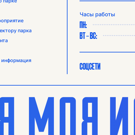
о парке
Часы работы
роприятие
ПН:
ектору парка
ВТ – ВС:
нта
 информация
СОЦСЕТИ